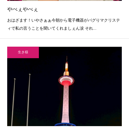
やべぇやべぇ
おはざます！いやさぁぁ今朝から電子機器がバグりマクリステ
ィで私の言うことを聞いてくれましぇん涙 それ...
生き様